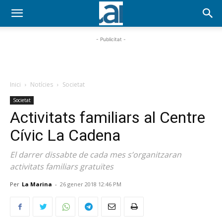
- Publicitat -
Inici
Notícies
Societat
Societat
Activitats familiars al Centre
Cívic La Cadena
El darrer dissabte de cada mes s’organitzaran
activitats familiars gratuïtes
Per
La Marina
-
26 gener 2018 12:46 PM