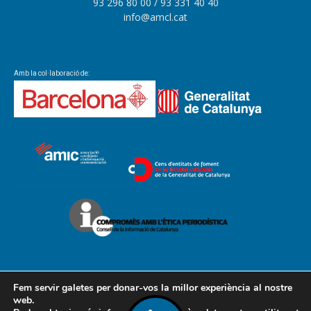
93 296 80 00
/ 93 331 40 40
info@amcl.cat
Amb la col·laboració de:
Fem servir galetes per donar-vos la millor experiència al nostre
web.