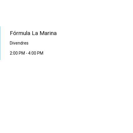
PROGRAMA EN DIRECTE
Fórmula La Marina
Divendres
2:00 PM
-
4:00 PM