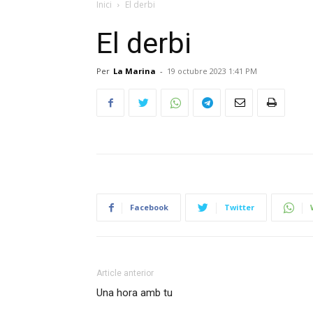
Inici
El derbi
El derbi
Per
La Marina
-
19 octubre 2023 1:41 PM
Facebook
Twitter
Article anterior
Una hora amb tu