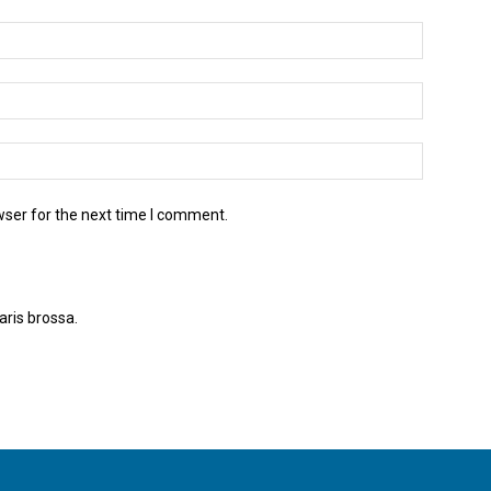
wser for the next time I comment.
aris brossa.
Apreneu com es processen les dades dels