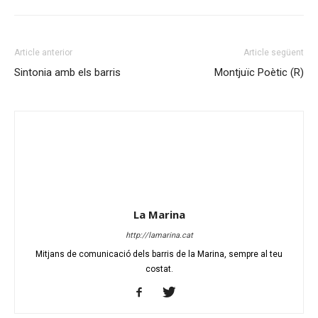
Article anterior
Article següent
Sintonia amb els barris
Montjuïc Poètic (R)
La Marina
http://lamarina.cat
Mitjans de comunicació dels barris de la Marina, sempre al teu
costat.