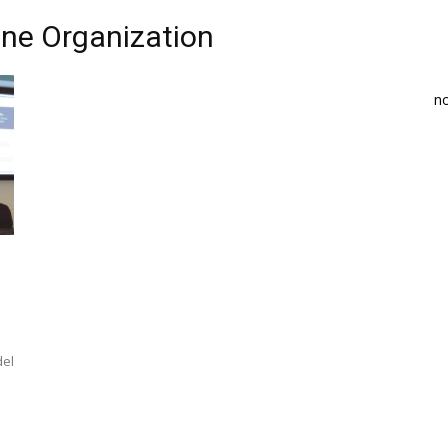
one Organization
n
del