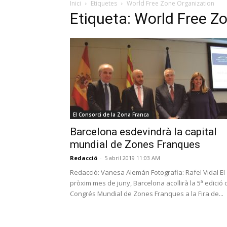
Inici
Etiquetes
World Free Zone Organization
Etiqueta: World Free Z
El Consorci de la Zona Franca
Barcelona esdevindrà la capital
mundial de Zones Franques
Redacció
-
5 abril 2019 11:03 AM
Redacció: Vanesa Alemán Fotografia: Rafel Vidal El
pròxim mes de juny, Barcelona acollirà la 5ª edició 
Congrés Mundial de Zones Franques a la Fira de...