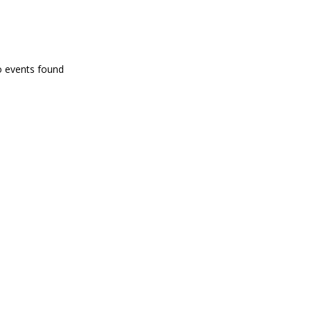
PROGRAMA EN DIRECTE
o events found