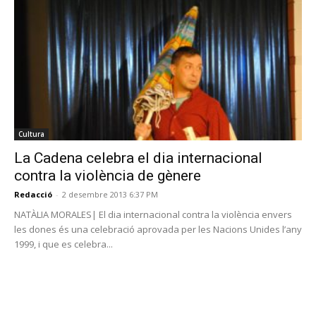
Cultura
La Cadena celebra el dia internacional
contra la violència de gènere
Redacció
-
2 desembre 2013 6:37 PM
NATÀLIA MORALES| El dia internacional contra la violència envers
les dones és una celebració aprovada per les Nacions Unides l’any
1999, i que es celebra...
PROGRAMA EN DIRECTE