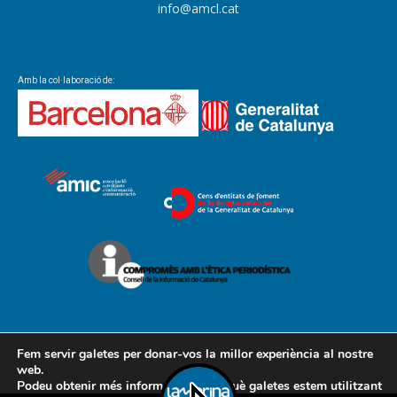
info@amcl.cat
Amb la col·laboració de:
Fem servir galetes per donar-vos la millor experiència al nostre
web.
Podeu obtenir més informació sobre què galetes estem utilitzant
Contacte
Avís legal
Política de cookies
Política de privacitat