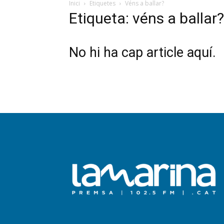
Inici
Etiquetes
Véns a ballar?
Etiqueta: véns a ballar?
No hi ha cap article aquí.