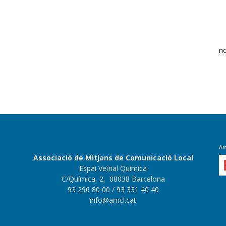
n
Amb
Associació de Mitjans de Comunicació Local
Espai Veïnal Química
C/Química, 2, 08038 Barcelona
93 296 80 00
/ 93 331 40 40
info@amcl.cat