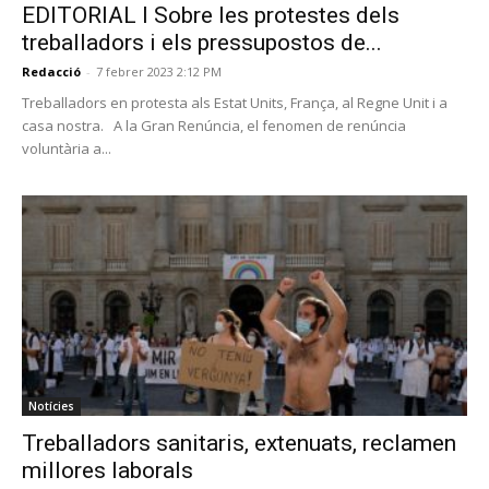
EDITORIAL I Sobre les protestes dels
treballadors i els pressupostos de...
Redacció
-
7 febrer 2023 2:12 PM
Treballadors en protesta als Estat Units, França, al Regne Unit i a
casa nostra. A la Gran Renúncia, el fenomen de renúncia
voluntària a...
Notícies
Treballadors sanitaris, extenuats, reclamen
millores laborals