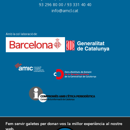
93 296 80 00
/ 93 331 40 40
info@amcl.cat
Amb la col·laboració de:
Fem servir galetes per donar-vos la millor experiència al nostre
web.