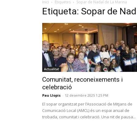
Inici
Etiquetes
Sopar de Nadal de La Marina
Etiqueta: Sopar de Nad
Actualitat
Comunitat, reconeixements i
celebració
Pau Llopis
-
12 desembre 2025 1:25 PM
El sopar organitzat per l’Associació de Mitjans de
Comunicació Local (AMCL) és un espai anual de
trobada, comunitat i celebració. Una nit de pausa...