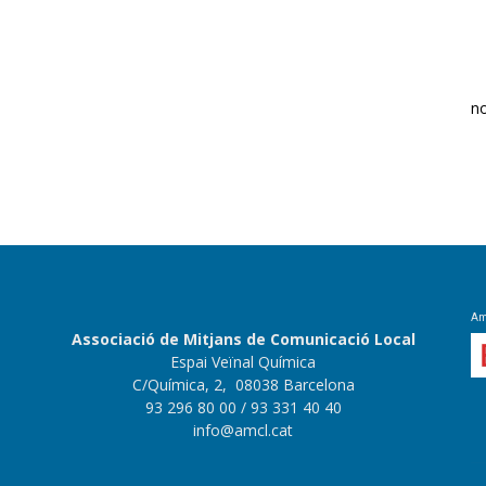
n
Amb
Associació de Mitjans de Comunicació Local
Espai Veïnal Química
C/Química, 2, 08038 Barcelona
93 296 80 00
/ 93 331 40 40
info@amcl.cat