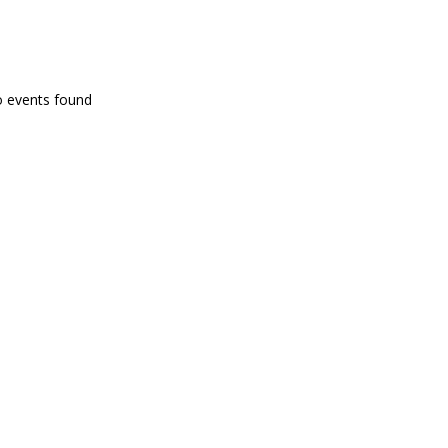
PROGRAMA EN DIRECTE
o events found