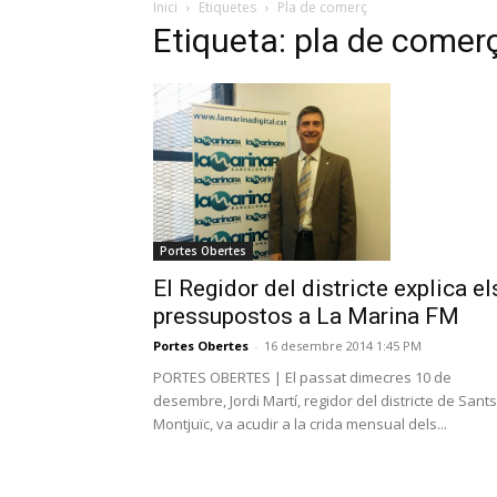
Inici
Etiquetes
Pla de comerç
Etiqueta: pla de comer
Portes Obertes
El Regidor del districte explica el
pressupostos a La Marina FM
Portes Obertes
-
16 desembre 2014 1:45 PM
PORTES OBERTES | El passat dimecres 10 de
desembre, Jordi Martí, regidor del districte de Sants
Montjuïc, va acudir a la crida mensual dels...