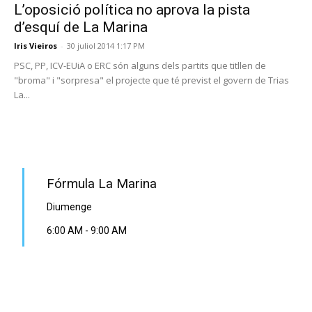
L’oposició política no aprova la pista
d’esquí de La Marina
Iris Vieiros
-
30 juliol 2014 1:17 PM
PSC, PP, ICV-EUiA o ERC són alguns dels partits que titllen de
"broma" i "sorpresa" el projecte que té previst el govern de Trias
La...
PROGRAMA EN DIRECTE
Fórmula La Marina
Diumenge
6:00 AM
-
9:00 AM