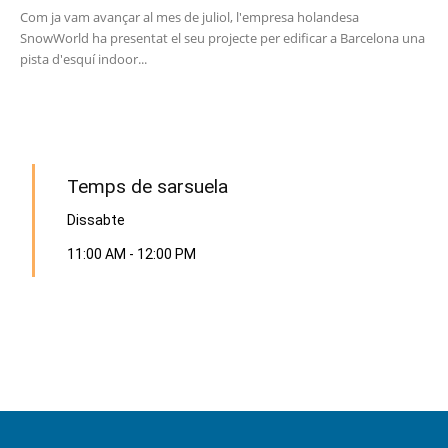
Com ja vam avançar al mes de juliol, l'empresa holandesa
SnowWorld ha presentat el seu projecte per edificar a Barcelona una
pista d'esquí indoor...
PROGRAMA EN DIRECTE
Temps de sarsuela
Dissabte
11:00 AM
-
12:00 PM