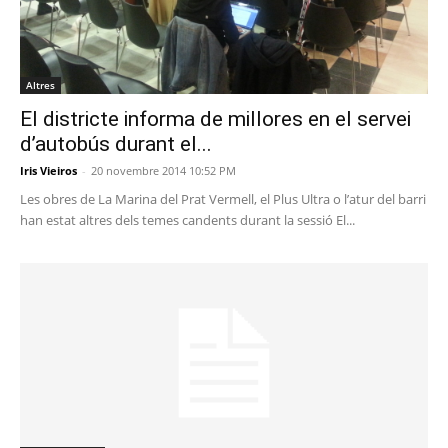
Altres
El districte informa de millores en el servei
d’autobús durant el...
Iris Vieiros
-
20 novembre 2014 10:52 PM
Les obres de La Marina del Prat Vermell, el Plus Ultra o l’atur del barri
han estat altres dels temes candents durant la sessió El...