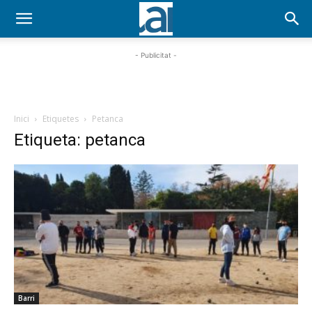
- Publicitat -
Inici
Etiquetes
Petanca
Etiqueta: petanca
Barri