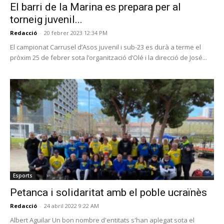
El barri de la Marina es prepara per al
torneig juvenil...
Redacció
-
20 febrer 2023 12:34 PM
El campionat Carrusel d’Asos juvenil i sub-23 es durà a terme el
pròxim 25 de febrer sota l’organització d’Olé i la direcció de José...
Esports
Petanca i solidaritat amb el poble ucraïnès
Redacció
-
24 abril 2022 9:22 AM
Albert Aguilar Un bon nombre d'entitats s'han aplegat sota el