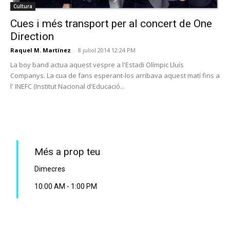
Cultura
Cues i més transport per al concert de One
Direction
Raquel M. Martínez
-
8 juliol 2014 12:24 PM
La boy band actua aquest vespre a l'Estadi Olímpic Lluís
Companys. La cua de fans esperant-los arribava aquest matí fins a
l' INEFC (Institut Nacional d'Educació...
PROGRAMA EN DIRECTE
Més a prop teu
Dimecres
10:00 AM
-
1:00 PM