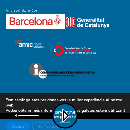
Amb la col·laboració de:
Fem servir galetes per donar-vos la millor experiència al nostre
web.
Podeu obtenir més informació sobre què galetes estem utilitzant
Contacte
Avís legal
Política de cookies
Política de privacitat
o desactivar-les a la
configuració
.
AMCL
Accepta
Configuració
© Associació de Mitjans de Comunicació Local, 2018