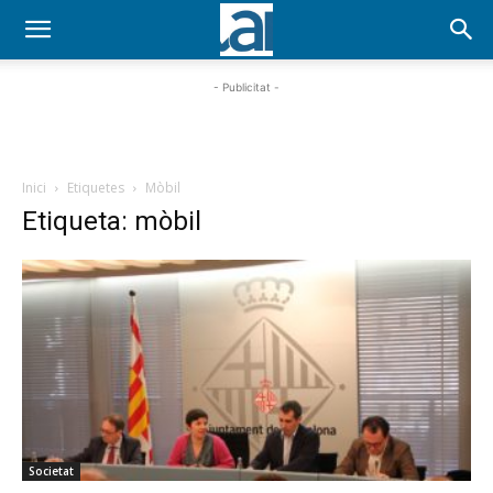
- Publicitat -
Inici
Etiquetes
Mòbil
Etiqueta: mòbil
Societat