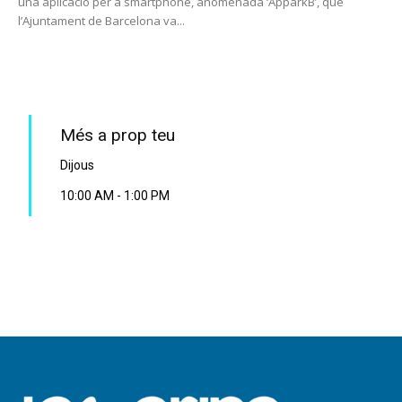
una aplicació per a smartphone, anomenada ‘ApparkB’, que
l’Ajuntament de Barcelona va...
PROGRAMA EN DIRECTE
Més a prop teu
Dijous
10:00 AM
-
1:00 PM