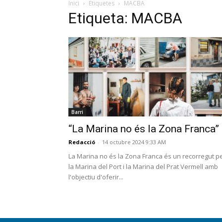
Inici
Etiquetes
MACBA
Etiqueta: MACBA
Barri
“La Marina no és la Zona Franca”
Redacció
-
14 octubre 2024 9:33 AM
La Marina no és la Zona Franca és un recorregut p
la Marina del Port i la Marina del Prat Vermell amb
l'objectiu d'oferir...