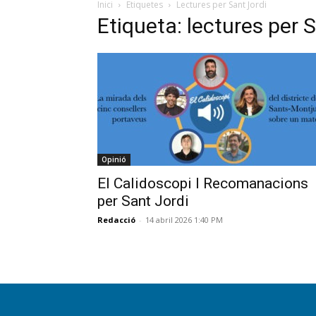
Inici
Etiquetes
Lectures per Sant Jordi
Etiqueta: lectures per 
Opinió
El Calidoscopi l Recomanacions
per Sant Jordi
Redacció
-
14 abril 2026 1:40 PM