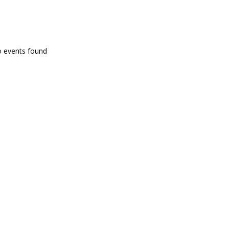
PROGRAMA EN DIRECTE
o events found