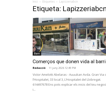
Inici
Etiquetes
Lapizzeriabcn
Etiqueta: Lapizzeriabc
Barri
Comerços que donen vida al barri
Redacció
-
11 juny 2026 12:49 PM
Victor Amelotti Abelaras - Auuukan Avda. Gran Via 
l’Hospitalet, 33 local 3, L’Hospitalet del Llobregat.
614497678 Ens pots explicar els inicis del teu negoc
i...