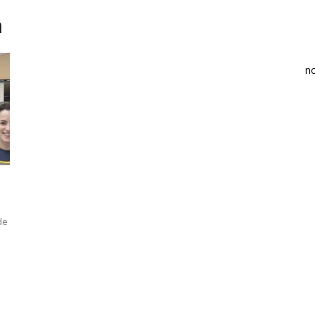
n
n
de
i