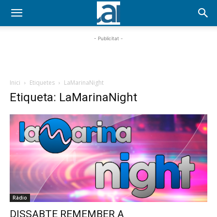
- Publicitat -
Inici
Etiquetes
LaMarinaNight
Etiqueta: LaMarinaNight
Ràdio
DISSABTE REMEMBER A