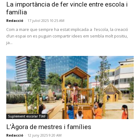
La importància de fer vincle entre escola i
família
Redacció
-
17 juliol 2025 10:25 AM
Com a mare que sempre ha estat implicada a l’escola, la creació
d’un espai on es puguin compartir idees em sembla molt positiu,
ja...
Suplement escolar TIAF
L’Àgora de mestres i famílies
Redacció
-
12 juny 2025 9:20 AM