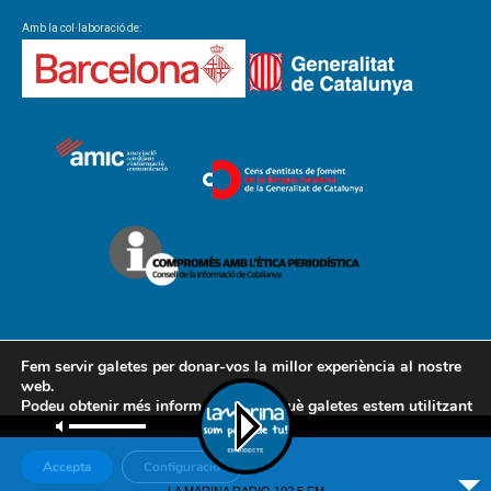
Amb la col·laboració de:
Fem servir galetes per donar-vos la millor experiència al nostre
web.
Podeu obtenir més informació sobre què galetes estem utilitzant
Contacte
Avís legal
Política de cookies
Política de privacitat
o desactivar-les a la
configuració
.
AMCL
Accepta
Configuració
© Associació de Mitjans de Comunicació Local, 2018