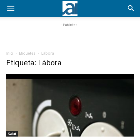
- Publicitat -
Inici
Etiquetes
Làbora
Etiqueta: Làbora
Salut