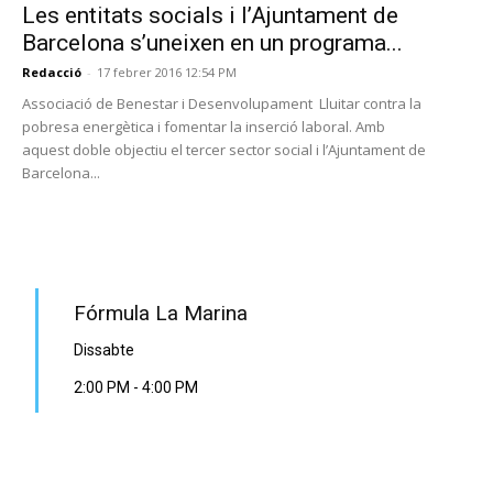
Les entitats socials i l’Ajuntament de
Barcelona s’uneixen en un programa...
Redacció
-
17 febrer 2016 12:54 PM
Associació de Benestar i Desenvolupament Lluitar contra la
pobresa energètica i fomentar la inserció laboral. Amb
aquest doble objectiu el tercer sector social i l’Ajuntament de
Barcelona...
PROGRAMA EN DIRECTE
Fórmula La Marina
Dissabte
2:00 PM
-
4:00 PM