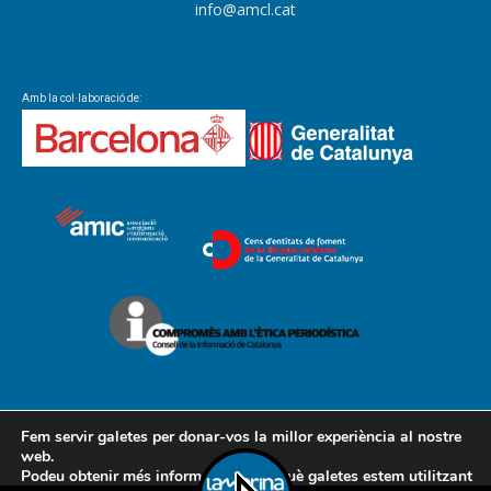
info@amcl.cat
Amb la col·laboració de:
Fem servir galetes per donar-vos la millor experiència al nostre
web.
Podeu obtenir més informació sobre què galetes estem utilitzant
Contacte
Avís legal
Política de cookies
Política de privacitat