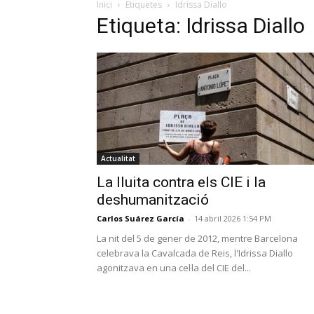
Inici
Etiquetes
Idrissa Diallo
Etiqueta: Idrissa Diallo
Actualitat
La lluita contra els CIE i la
deshumanització
Carlos Suárez García
-
14 abril 2026 1:54 PM
La nit del 5 de gener de 2012, mentre Barcelona
celebrava la Cavalcada de Reis, l'Idrissa Diallo
agonitzava en una cel·la del CIE del...