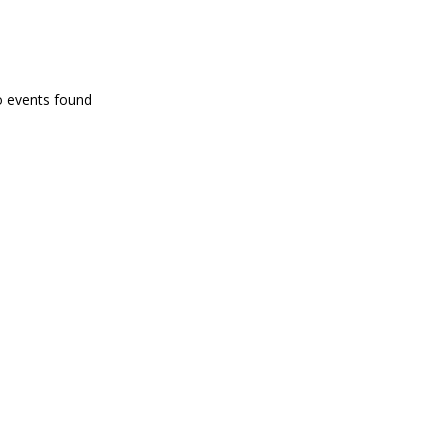
PROGRAMA EN DIRECTE
o events found