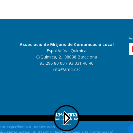
Amb
Associació de Mitjans de Comunicació Local
Espai Veïnal Química
C/Química, 2, 08038 Barcelona
93 296 80 00
/ 93 331 40 40
info@amcl.cat
lor experiència al nostre web.
 galetes estem utilitzant o desactivar-les a la
configuració
.