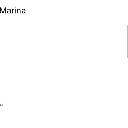
 Marina
ió