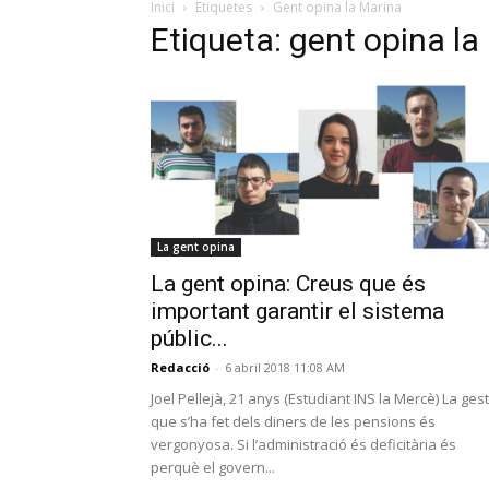
Inici
Etiquetes
Gent opina la Marina
Etiqueta: gent opina la
La gent opina
La gent opina: Creus que és
important garantir el sistema
públic...
Redacció
-
6 abril 2018 11:08 AM
Joel Pellejà, 21 anys (Estudiant INS la Mercè) La gest
que s’ha fet dels diners de les pensions és
vergonyosa. Si l’administració és deficitària és
perquè el govern...