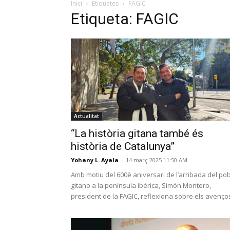
Inici
Etiquetes
FAGIC
Etiqueta: FAGIC
Actualitat
“La història gitana també és
història de Catalunya”
Yohany L. Ayala
-
14 març 2025 11:50 AM
Amb motiu del 600è aniversari de l’arribada del po
gitano a la península ibèrica, Simón Montero,
president de la FAGIC, reflexiona sobre els avenços