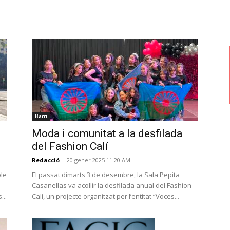
Barri
Moda i comunitat a la desfilada
del Fashion Calí
Redacció
-
20 gener 2025 11:20 AM
ble
El passat dimarts 3 de desembre, la Sala Pepita
Casanellas va acollir la desfilada anual del Fashion
...
Calí, un projecte organitzat per l’entitat “Voces...