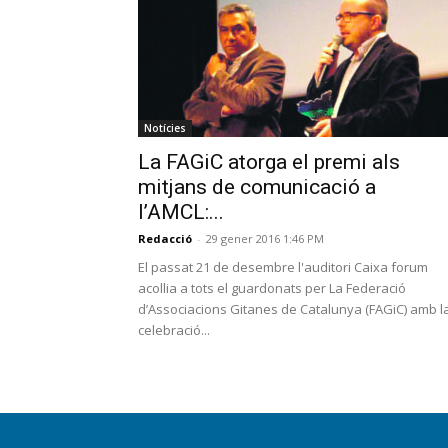
Notícies
La FAGiC atorga el premi als
mitjans de comunicació a
l’AMCL:...
Redacció
-
29 gener 2016 1:46 PM
El passat 21 de desembre l'auditori Caixa forum
acollia a tots el guardonats per La Federació
d’Associacions Gitanes de Catalunya (FAGiC) amb l
celebració...