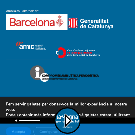
Amb la col·laboració de:
Fem servir galetes per donar-vos la millor experiència al nostre
web.
Podeu obtenir més informació sobre què galetes estem utilitzant
Contacte
Avís legal
Política de cookies
Política de privacitat
o desactivar-les a la
configuració
.
AMCL
Accepta
Configuració
© Associació de Mitjans de Comunicació Local, 2018