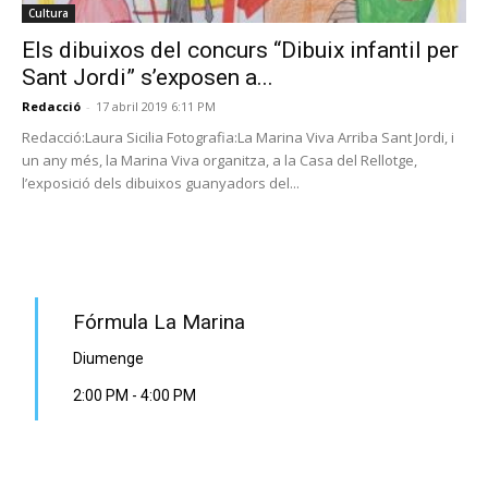
Cultura
Els dibuixos del concurs “Dibuix infantil per
Sant Jordi” s’exposen a...
Redacció
-
17 abril 2019 6:11 PM
Redacció:Laura Sicilia Fotografia:La Marina Viva Arriba Sant Jordi, i
un any més, la Marina Viva organitza, a la Casa del Rellotge,
l’exposició dels dibuixos guanyadors del...
PROGRAMA EN DIRECTE
Fórmula La Marina
Diumenge
2:00 PM
-
4:00 PM