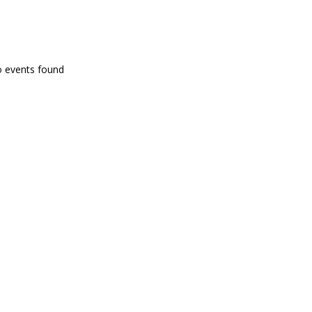
PROGRAMA EN DIRECTE
o events found