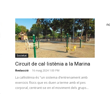
n
Societat
Circuit de cal·listènia a la Marina
Redacció
-
16 maig 2024 1:00 PM
La cal·listènia és “un sistema d’entrenament amb
exercicis físics que es duen a terme amb el pes
corporal, centrant-se en el moviment dels grups...
r