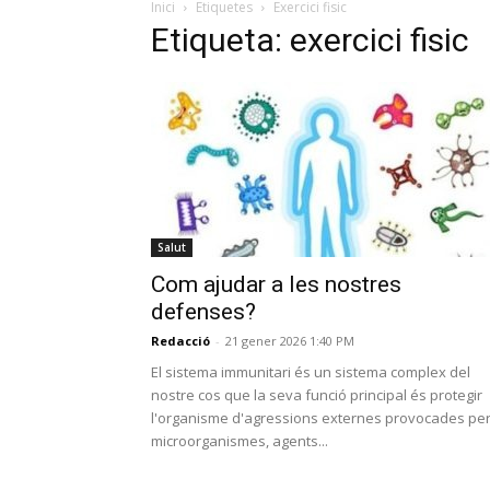
Inici
Etiquetes
Exercici fisic
Etiqueta: exercici fisic
Salut
Com ajudar a les nostres
defenses?
Redacció
-
21 gener 2026 1:40 PM
El sistema immunitari és un sistema complex del
nostre cos que la seva funció principal és protegir
l'organisme d'agressions externes provocades pe
microorganismes, agents...