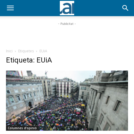
- Publicitat -
Inici
Etiquetes
EUiA
Etiqueta: EUiA
Columnes d'opinió