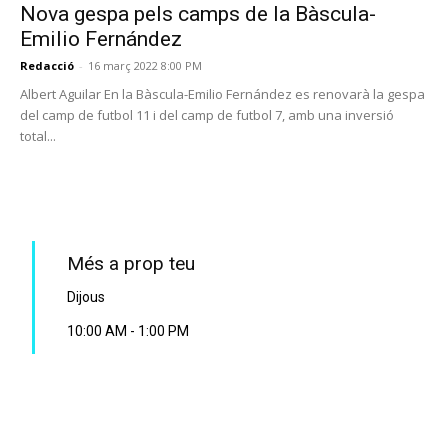
Nova gespa pels camps de la Bàscula-
Emilio Fernández
Redacció
-
16 març 2022 8:00 PM
Albert Aguilar En la Bàscula-Emilio Fernández es renovarà la gespa
del camp de futbol 11 i del camp de futbol 7, amb una inversió
total...
PROGRAMA EN DIRECTE
Més a prop teu
Dijous
10:00 AM
-
1:00 PM