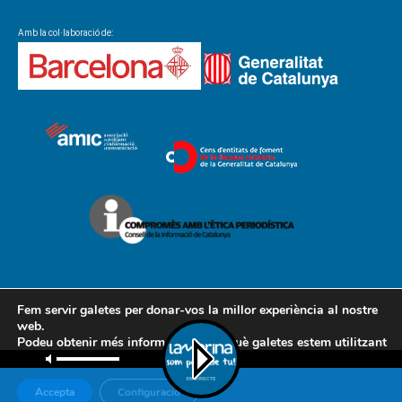
Amb la col·laboració de:
Fem servir galetes per donar-vos la millor experiència al nostre
web.
Podeu obtenir més informació sobre què galetes estem utilitzant
Contacte
Avís legal
Política de cookies
Política de privacitat
o desactivar-les a la
configuració
.
AMCL
Accepta
Configuració
© Associació de Mitjans de Comunicació Local, 2018