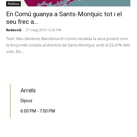
Política
En Comú guanya a Sants-Montjuïc tot i el
seu frec a...
Redacció
-
27 maig 2019 12:56 PM
Text: Alex Giménez Barcelona En Comú revalida la seva posició com
la força més votada al districte de Sants-Montjuïc amb el 23,37% dels
vots. Els...
PROGRAMA EN DIRECTE
Arrels
Dijous
6:00 PM
-
7:00 PM