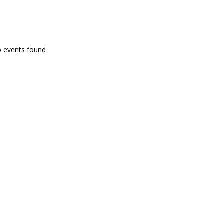
PROGRAMA EN DIRECTE
o events found