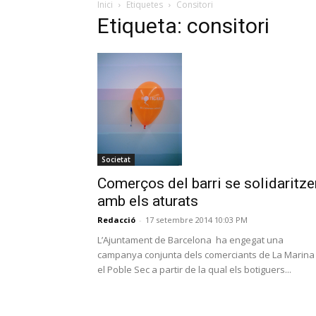
Inici
Etiquetes
Consitori
Etiqueta: consitori
Societat
Comerços del barri se solidaritze
amb els aturats
Redacció
-
17 setembre 2014 10:03 PM
L’Ajuntament de Barcelona ha engegat una
campanya conjunta dels comerciants de La Marina 
el Poble Sec a partir de la qual els botiguers...