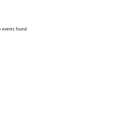
PROGRAMA EN DIRECTE
o events found