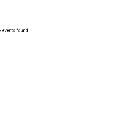
PROGRAMA EN DIRECTE
o events found