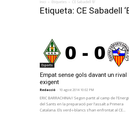
Inici
Etiquetes
CE Sabadell ‘B’
Etiqueta: CE Sabadell ‘
Esports
Empat sense gols davant un rival
exigent
Redacció
-
10 agost 2014 10:02 PM
ERIC BARRACHINA// Segon partit al camp de l'Energ
del Sants en la preparació per l’assalt a Primera
Catalana. Els verd-i-blancs s’han enfrontat al CE...