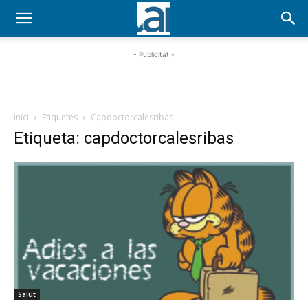
- Publicitat -
Inici
Etiquetes
Capdoctorcalesribas
Etiqueta: capdoctorcalesribas
Salut