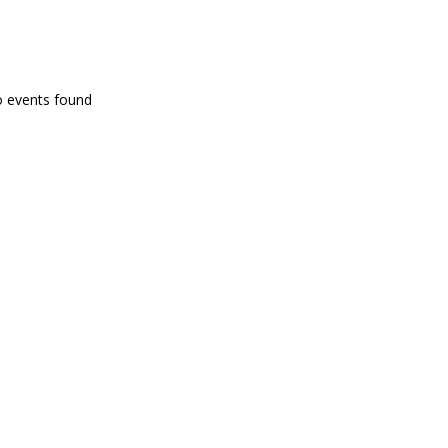
PROGRAMA EN DIRECTE
o events found