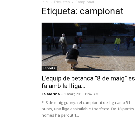
Inici
Etiquetes
Campionat
Etiqueta: campionat
Esports
L’equip de petanca “8 de maig” es
fa amb la lliga...
La Marina
-
1 març 2018 11:42 AM
El 8 de maig guanya el campionat de lliga amb 51
punts, una lliga assimilable i perfecte. De 18 partits
només ha perdut 1...