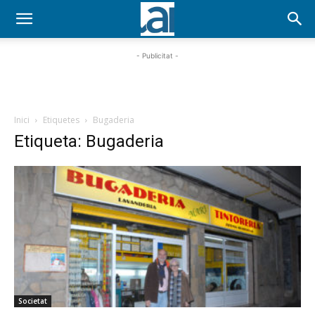
- Publicitat -
Inici
Etiquetes
Bugaderia
Etiqueta: Bugaderia
Societat