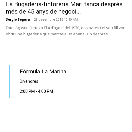
La Bugaderia-tintoreria Mari tanca després
més de 45 anys de negoci...
Sergio Segura
-
28 desembre 2015 10:10 AM
Foto: Agustin Forteza El 4 d’agost del 1970, dos pares i el seu fill van
obrir una bugaderia que marcaria un abans i un després...
PROGRAMA EN DIRECTE
Fórmula La Marina
Divendres
2:00 PM
-
4:00 PM