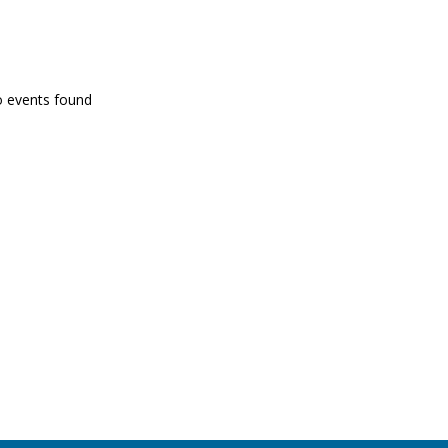
PROGRAMA EN DIRECTE
o events found