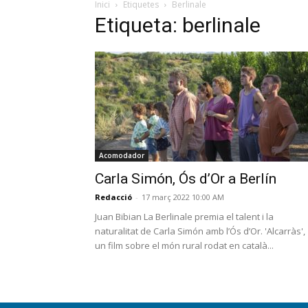
Inici
Etiquetes
Berlinale
Etiqueta: berlinale
Acomodador
Carla Simón, Ós d’Or a Berlín
Redacció
-
17 març 2022 10:00 AM
Juan Bibian La Berlinale premia el talent i la
naturalitat de Carla Simón amb l’Ós d’Or. 'Alcarràs',
un film sobre el món rural rodat en català...