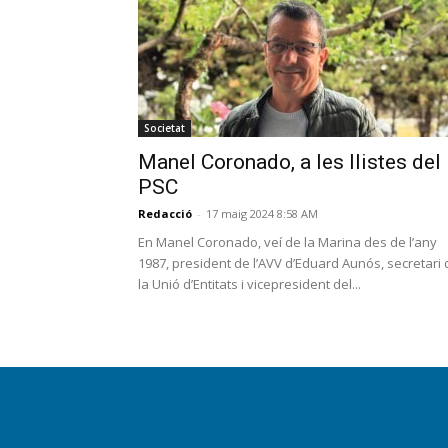
Societat
Manel Coronado, a les llistes del
PSC
Redacció
-
17 maig 2024 8:58 AM
En Manel Coronado, veí de la Marina des de l’any
1987, president de l’AVV d’Eduard Aunós, secretari 
la Unió d’Entitats i vicepresident del...