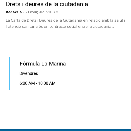
Drets i deures de la ciutadania
Redacció
-
21 maig 2023 9:00 AM
La Carta de Drets i Deures de la Ciutadania en relació amb la salut i
l´atenció sanitària és un contracte social entre la ciutadania...
PROGRAMA EN DIRECTE
Fórmula La Marina
Divendres
6:00 AM
-
10:00 AM