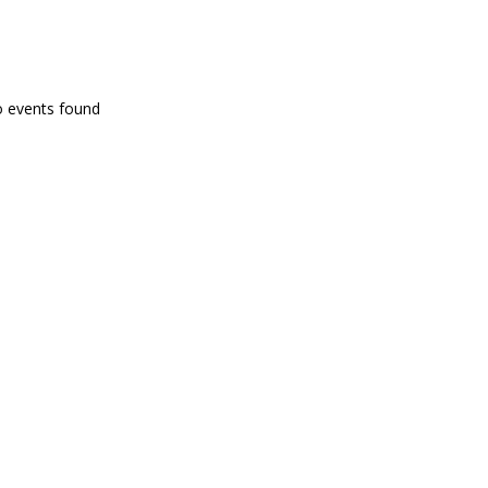
PROGRAMA EN DIRECTE
o events found