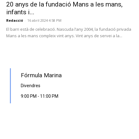
20 anys de la fundació Mans a les mans,
infants i...
Redacció
-
16 abril 2024 4:58 PM
El barri està de celebració. Nascuda l’any 2004, la fundació privada
Mans a les mans compleix vint anys. Vint anys de servei a la...
PROGRAMA EN DIRECTE
Fórmula Marina
Divendres
9:00 PM
-
11:00 PM