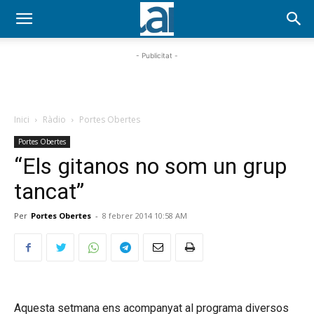
- Publicitat -
Inici
Ràdio
Portes Obertes
Portes Obertes
“Els gitanos no som un grup
tancat”
Per
Portes Obertes
-
8 febrer 2014 10:58 AM
Aquesta setmana ens acompanyat al programa diversos