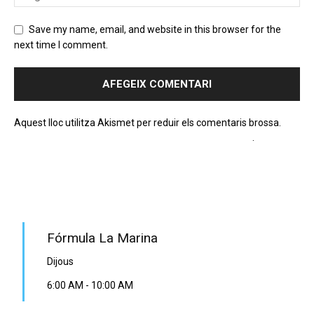
Save my name, email, and website in this browser for the
next time I comment.
Aquest lloc utilitza Akismet per reduir els comentaris brossa.
Apreneu com es processen les dades dels comentaris
.
PROGRAMA EN DIRECTE
Fórmula La Marina
Dijous
6:00 AM
-
10:00 AM