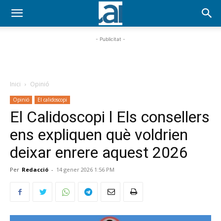
- Publicitat -
Inici
Opinió
Opinió
El calidoscopi
El Calidoscopi l Els consellers
ens expliquen què voldrien
deixar enrere aquest 2026
Per
Redacció
-
14 gener 2026 1:56 PM