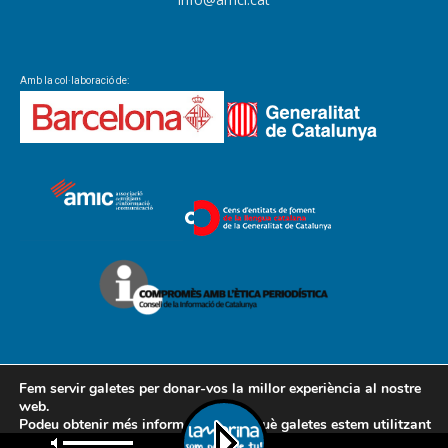
Amb la col·laboració de:
Fem servir galetes per donar-vos la millor experiència al nostre
web.
Podeu obtenir més informació sobre què galetes estem utilitzant
Contacte
Avís legal
Política de cookies
Política de privacitat
o desactivar-les a la
configuració
.