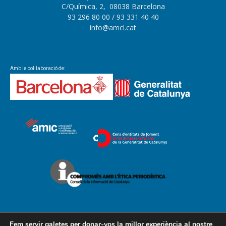
C/Química, 2, 08038 Barcelona
93 296 80 00
/ 93 331 40 40
info@amcl.cat
Amb la col·laboració de:
Fem servir galetes per donar-vos la millor experiència al nostre