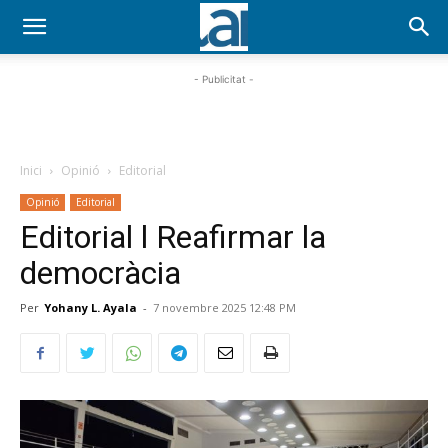
- Publicitat -
Inici
Opinió
Editorial
Opinió
Editorial
Editorial l Reafirmar la
democràcia
Per
Yohany L. Ayala
-
7 novembre 2025 12:48 PM