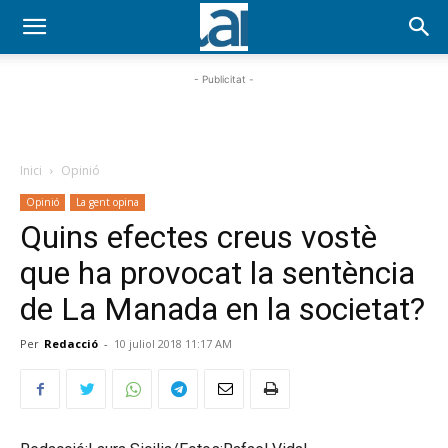
- Publicitat -
Inici
Opinió
Opinió
La gent opina
Quins efectes creus vostè
que ha provocat la sentència
de La Manada en la societat?
Per
Redacció
-
10 juliol 2018 11:17 AM