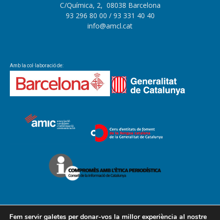
C/Química, 2, 08038 Barcelona
93 296 80 00
/ 93 331 40 40
info@amcl.cat
Amb la col·laboració de:
Fem servir galetes per donar-vos la millor experiència al nostre