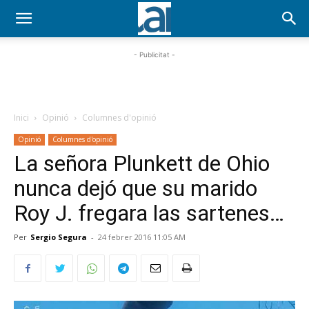
- Publicitat -
Inici
Opinió
Columnes d'opinió
Opinió
Columnes d'opinió
La señora Plunkett de Ohio
nunca dejó que su marido
Roy J. fregara las sartenes…
Per
Sergio Segura
-
24 febrer 2016 11:05 AM