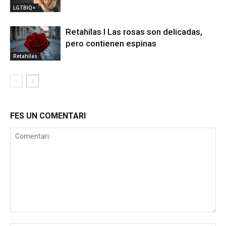
LGTBIQ+
Retahílas l Las rosas son delicadas,
pero contienen espinas
Retahílas
FES UN COMENTARI