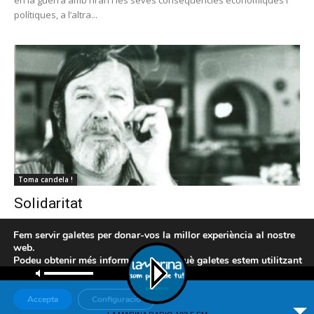
polítiques, a l’altra...
Toma candela !
Solidaritat
Redacció
-
9 juny 2026 6:18 AM
Fem servir galetes per donar-vos la millor experiència al nostre
Pel Rubén Cruz En aquest capítol dedicat a la Solidaritat tornarem
web.
a publicar els següents articles d’en Candel, apareguts a la seva
Podeu obtenir més informació sobre què galetes estem utilitzant
columna Punto y...
o desactivar-les a la
configuració
.
Accepta
Configuració