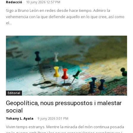
Redacció
-
10 juny 2026 12:57 PM
Sigo a Bruno León en redes desde hace tiempo. Admiro la
vehemencia con la que defiende aquello en lo que cree, así como
el...
Editorial
Geopolítica, nous pressupostos i malestar
social
Yohany L. Ayala
-
9 juny 2026 3:01 PM
Vivim temps estranys. Mentre la mirada del món continua posada
en la guerra amb l’Iran i les seves conseqüències econòmiques i