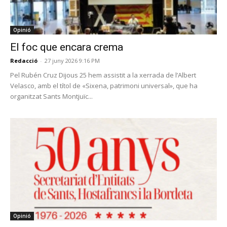
Opinió
El foc que encara crema
Redacció
-
27 juny 2026 9:16 PM
Pel Rubén Cruz Dijous 25 hem assistit a la xerrada de l’Albert
Velasco, amb el títol de «Sixena, patrimoni universal», que ha
organitzat Sants Montjuïc...
Opinió