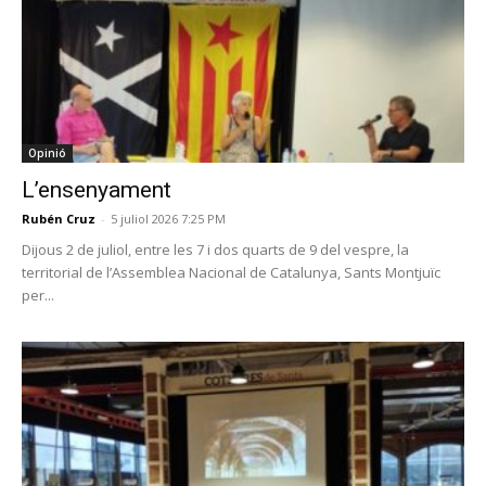
Opinió
L’ensenyament
Rubén Cruz
-
5 juliol 2026 7:25 PM
Dijous 2 de juliol, entre les 7 i dos quarts de 9 del vespre, la
territorial de l’Assemblea Nacional de Catalunya, Sants Montjuïc
per...