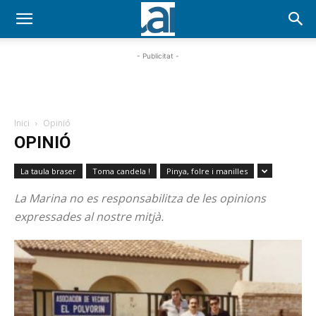
- Publicitat -
Inici
Opinió
OPINIÓ
La taula braser
Toma candela !
Pinya, folre i manilles
La Marina no es responsabilitza de les opinions
expressades al nostre mitjà.