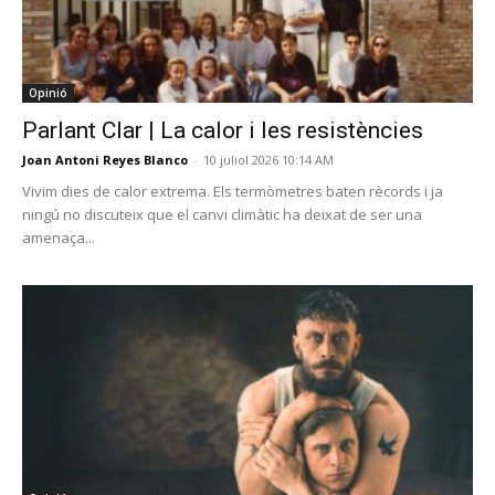
Opinió
Parlant Clar | La calor i les resistències
Joan Antoni Reyes Blanco
-
10 juliol 2026 10:14 AM
Vivim dies de calor extrema. Els termòmetres baten rècords i ja
ningú no discuteix que el canvi climàtic ha deixat de ser una
amenaça...