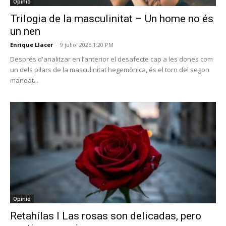
Opinió
Trilogia de la masculinitat – Un home no és
un nen
Enrique Llacer
-
9 juliol 2026 1:20 PM
Després d'analitzar en l’anterior el desafecte cap a les dones com
un dels pilars de la masculinitat hegemònica, és el torn del segon
mandat...
Opinió
Retahílas l Las rosas son delicadas, pero