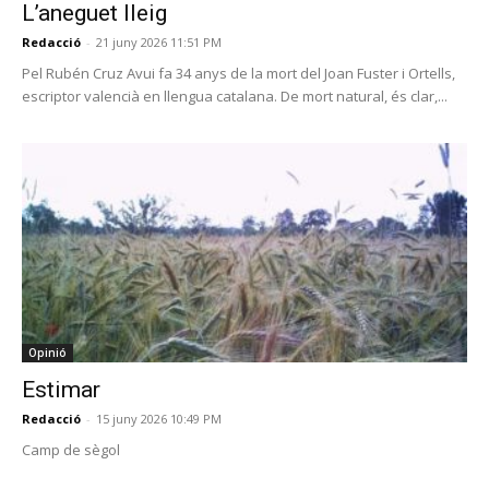
L’aneguet lleig
Redacció
-
21 juny 2026 11:51 PM
Pel Rubén Cruz Avui fa 34 anys de la mort del Joan Fuster i Ortells,
escriptor valencià en llengua catalana. De mort natural, és clar,...
Opinió
Estimar
Redacció
-
15 juny 2026 10:49 PM
Camp de sègol