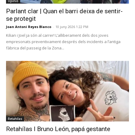
Opinió
Parlant clar | Quan el barri deixa de sentir-
se protegit
Joan Antoni Reyes Blanco
-
10 juny 2026 1:22 PM
Kilian i Joel ja són al carrer! L’alliberament dels dos joves
empresonats preventivament després dels incidents a l’antiga
fàbrica del passeig de la Zona...
Retahílas
Retahílas l Bruno León, papá gestante