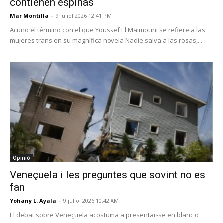
contienen espinas
Mar Montilla
-
9 juliol 2026 12:41 PM
Acuño el término con el que Youssef El Maimouni se refiere a las
mujeres trans en su magnífica novela Nadie salva a las rosas,...
Opinió
Veneçuela i les preguntes que sovint no es
fan
Yohany L. Ayala
-
9 juliol 2026 10:42 AM
El debat sobre Veneçuela acostuma a presentar-se en blanc o