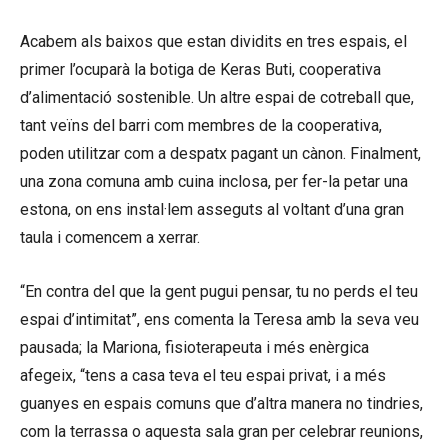
Acabem als baixos que estan dividits en tres espais, el
primer l’ocuparà la botiga de Keras Buti, cooperativa
d’alimentació sostenible. Un altre espai de cotreball que,
tant veïns del barri com membres de la cooperativa,
poden utilitzar com a despatx pagant un cànon. Finalment,
una zona comuna amb cuina inclosa, per fer-la petar una
estona, on ens instal·lem asseguts al voltant d’una gran
taula i comencem a xerrar.
“En contra del que la gent pugui pensar, tu no perds el teu
espai d’intimitat”, ens comenta la Teresa amb la seva veu
pausada; la Mariona, fisioterapeuta i més enèrgica
afegeix, “tens a casa teva el teu espai privat, i a més
guanyes en espais comuns que d’altra manera no tindries,
com la terrassa o aquesta sala gran per celebrar reunions,