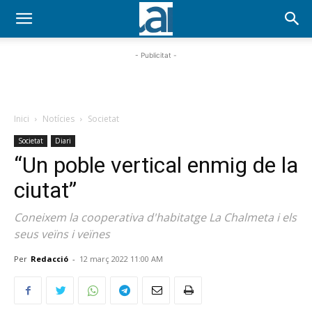
- Publicitat -
Inici
Notícies
Societat
Societat
Diari
“Un poble vertical enmig de la
ciutat”
Coneixem la cooperativa d'habitatge La Chalmeta i els
seus veïns i veïnes
Per
Redacció
-
12 març 2022 11:00 AM