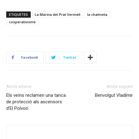
ETIQUETES
La Marina del Prat Vermell
la chalmeta
cooperativisme
Facebook
Twitter
Article anterior
Article següent
Els veïns reclamen una tanca
Benvolgut Vladímir
de protecció als ascensors
d’El Polvorí