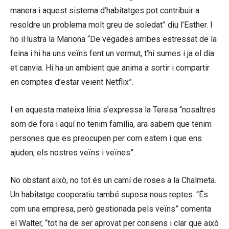
manera i aquest sistema d’habitatges pot contribuir a
resoldre un problema molt greu de soledat” diu l’Esther. I
ho il·lustra la Mariona “De vegades arribes estressat de la
feina i hi ha uns veïns fent un vermut, t’hi sumes i ja el dia
et canvia. Hi ha un ambient que anima a sortir i compartir
en comptes d’estar veient Netflix”.
I en aquesta mateixa línia s’expressa la Teresa “nosaltres
som de fora i aquí no tenim família, ara sabem que tenim
persones que es preocupen per com estem i que ens
ajuden, els nostres veïns i veïnes”.
No obstant això, no tot és un camí de roses a la Chalmeta.
Un habitatge cooperatiu també suposa nous reptes. “És
com una empresa, però gestionada pels veïns” comenta
el Walter, “tot ha de ser aprovat per consens i clar que això