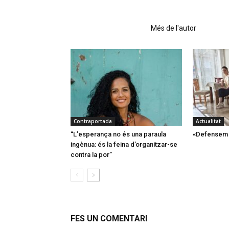
Articles relacionats
Més de l'autor
Contraportada
Actualitat
“L’esperança no és una paraula
«Defensem l
ingènua: és la feina d’organitzar-se
contra la por”
FES UN COMENTARI