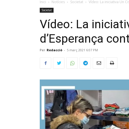
Inici
Notícies
Societat
Vídeo: La iniciativa Un C
Societat
Vídeo: La iniciati
d’Esperança cont
Per
Redacció
-
5 març 2021 6:07 PM