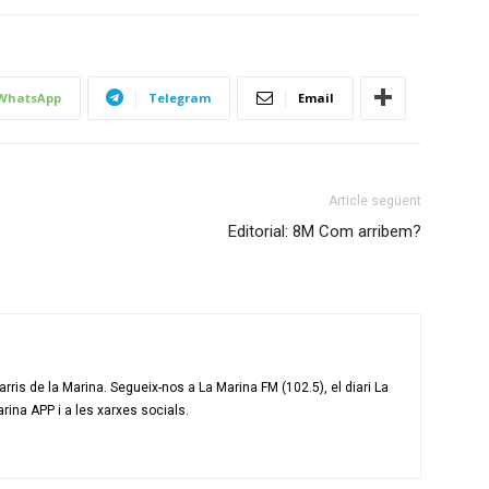
WhatsApp
Telegram
Email
Article següent
Editorial: 8M Com arribem?
ris de la Marina. Segueix-nos a La Marina FM (102.5), el diari La
arina APP i a les xarxes socials.