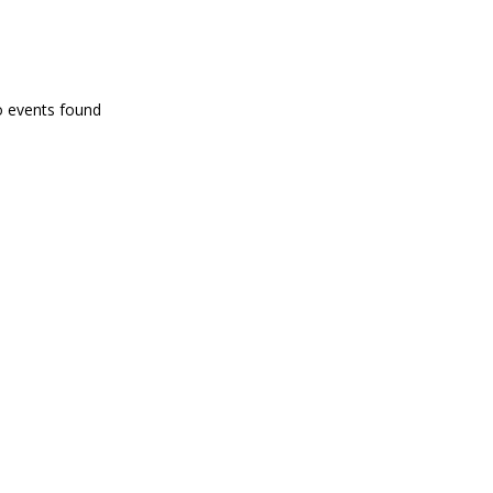
PROGRAMA EN DIRECTE
o events found