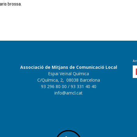
aris brossa.
Apreneu com es processen les dades dels
Amb
Associació de Mitjans de Comunicació Local
Espai Veïnal Química
C/Química, 2, 08038 Barcelona
93 296 80 00
/ 93 331 40 40
info@amcl.cat