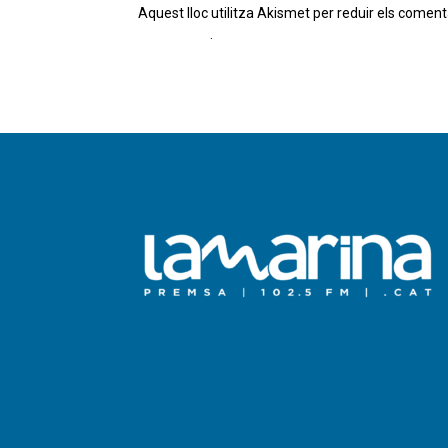
Aquest lloc utilitza Akismet per reduir els coment
comentaris
.