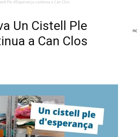
istell Ple d’Esperança continua a Can Clos
va Un Cistell Ple
n
inua a Can Clos