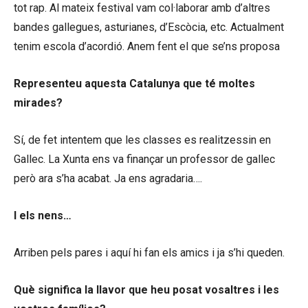
tot rap. Al mateix festival vam col·laborar amb d’altres
bandes gallegues, asturianes, d’Escòcia, etc. Actualment
tenim escola d’acordió. Anem fent el que se’ns proposa
Representeu aquesta Catalunya que té moltes
mirades?
Sí, de fet intentem que les classes es realitzessin en
Gallec. La Xunta ens va finançar un professor de gallec
però ara s’ha acabat. Ja ens agradaria….
I els nens…
Arriben pels pares i aquí hi fan els amics i ja s’hi queden.
Què significa la llavor que heu posat vosaltres i les