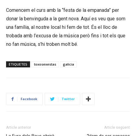
Comencem el curs amb la “festa de la empanada” per
donar la benvinguda a la gent nova. Aquí es veu que som
una família, al nostre local hi fem de tot. És el lloc de
trobada amb l’excusa de la música però fins i tot els que
no fan música, s’hi troben molt bé.
ETIQUETES
toxosexestas
galicia
Facebook
Twitter
Article anterior
Article següent
La Fura dels Baus obrirà
“Hem de ser capaços